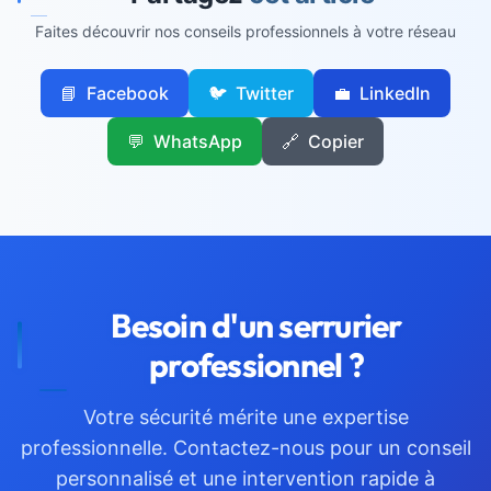
Faites découvrir nos conseils professionnels à votre réseau
📘
Facebook
🐦
Twitter
💼
LinkedIn
💬
WhatsApp
🔗
Copier
Besoin d'un
serrurier
professionnel ?
Votre sécurité mérite une expertise
professionnelle. Contactez-nous pour un conseil
personnalisé et une intervention rapide à