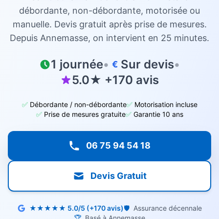
débordante, non-débordante, motorisée ou
manuelle. Devis gratuit après prise de mesures.
Depuis
Annemasse
, on intervient en 25 minutes.
1 journée
•
Sur devis
•
€
5.0★ +170 avis
✅
Débordante / non-débordante
✅
Motorisation incluse
✅
Prise de mesures gratuite
✅
Garantie 10 ans
06 75 94 54 18
Devis Gratuit
★★★★★ 5.0/5 (+170 avis)
🛡️
Assurance décennale
🏆
Basé à Annemasse