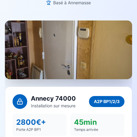
🏆
Basé à Annemasse
Annecy 74000
A2P BP1/2/3
Installation sur mesure
2800€+
45min
Porte A2P BP1
Temps arrivée