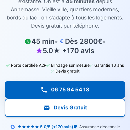
existante. On est à
45 minutes
depuis
Annemasse
. Vieille ville, quartiers modernes,
bords du lac : on s'adapte à tous les logements.
Devis gratuit par téléphone.
45 min
•
Dès 2800€
•
€
5.0★ +170 avis
✅
Porte certifiée A2P
✅
Blindage sur mesure
✅
Garantie 10 ans
✅
Devis gratuit
06 75 94 54 18
Devis Gratuit
★★★★★ 5.0/5 (+170 avis)
🛡️
Assurance décennale