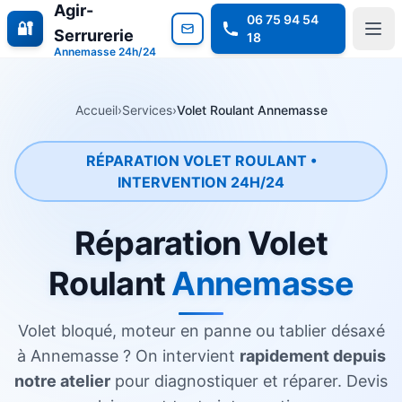
Agir-
06 75 94 54
🔐
Serrurerie
18
Annemasse 24h/24
Accueil
›
Services
›
Volet Roulant Annemasse
RÉPARATION VOLET ROULANT •
INTERVENTION 24H/24
Réparation Volet
Roulant
Annemasse
Volet bloqué, moteur en panne ou tablier désaxé
à Annemasse ? On intervient
rapidement depuis
notre atelier
pour diagnostiquer et réparer. Devis