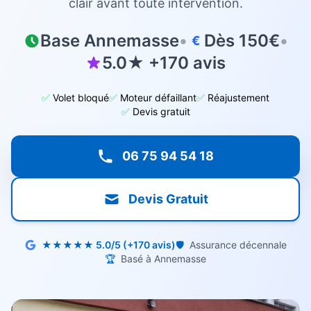
clair avant toute intervention.
Base Annemasse
•
Dès 150€
•
€
5.0★ +170 avis
✅
Volet bloqué
✅
Moteur défaillant
✅
Réajustement
✅
Devis gratuit
06 75 94 54 18
Devis Gratuit
★★★★★ 5.0/5 (+170 avis)
🛡️
Assurance décennale
🏆
Basé à Annemasse