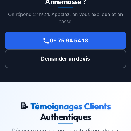
Annemasse ?
On répond 24h/24. Appelez, on vous explique et on
passe.
06 75 94 54 18
Demander un devis
📝
Témoignages Clients
Authentiques
Découvrez ce que nos clients disent de nos