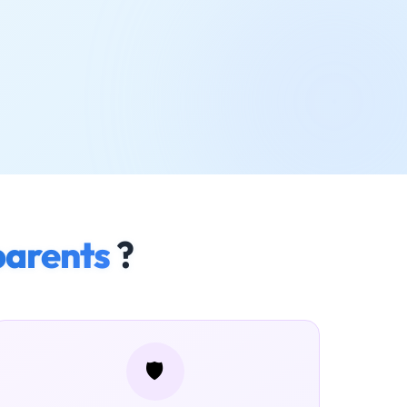
parents
?
🛡️