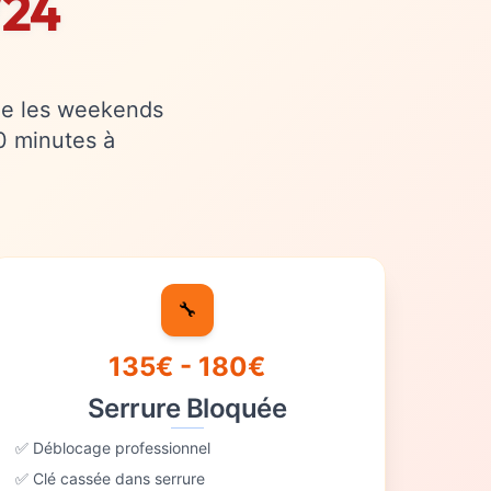
/24
me les weekends
30 minutes à
🔧
135€ - 180€
Serrure Bloquée
✅ Déblocage professionnel
✅ Clé cassée dans serrure