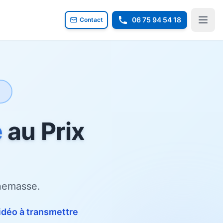
06 75 94 54 18
Contact
e
au Prix
nnemasse.
idéo à transmettre