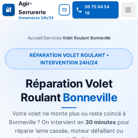
Agir-
06 75 94 54
🔐
Serrurerie
18
Annemasse 24h/24
Accueil
›
Services
›
Volet Roulant Bonneville
RÉPARATION VOLET ROULANT •
INTERVENTION 24H/24
Réparation Volet
Roulant
Bonneville
Votre volet ne monte plus ou reste coincé à
Bonneville ? On intervient en
30 minutes
pour
réparer lame cassée, moteur défaillant ou