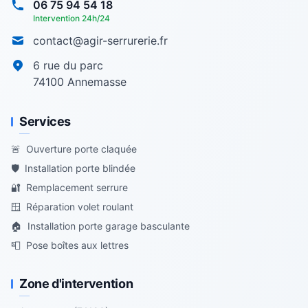
06 75 94 54 18
Intervention 24h/24
contact@agir-serrurerie.fr
6 rue du parc
74100
Annemasse
Services
🚨
Ouverture porte claquée
🛡️
Installation porte blindée
🔐
Remplacement serrure
🪟
Réparation volet roulant
🏠
Installation porte garage basculante
📮
Pose boîtes aux lettres
Zone d'intervention