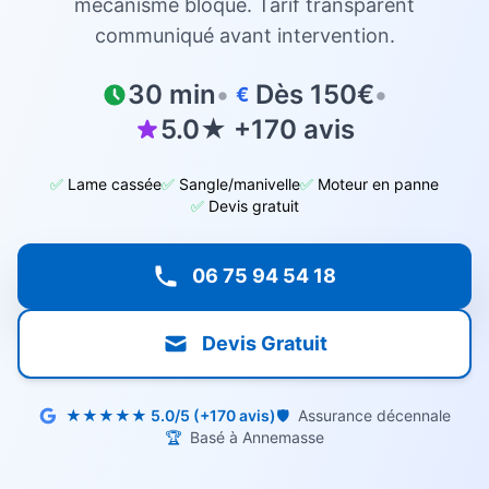
mécanisme bloqué. Tarif transparent
communiqué avant intervention.
30 min
•
Dès 150€
•
€
5.0★ +170 avis
✅
Lame cassée
✅
Sangle/manivelle
✅
Moteur en panne
✅
Devis gratuit
06 75 94 54 18
Devis Gratuit
★★★★★ 5.0/5 (+170 avis)
🛡️
Assurance décennale
🏆
Basé à Annemasse