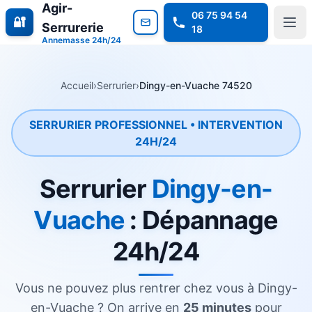
Agir-
06 75 94 54
🔐
Serrurerie
18
Annemasse 24h/24
Accueil
›
Serrurier
›
Dingy-en-Vuache 74520
SERRURIER PROFESSIONNEL • INTERVENTION
24H/24
Serrurier
Dingy-en-
Vuache
: Dépannage
24h/24
Vous ne pouvez plus rentrer chez vous à Dingy-
en-Vuache ? On arrive en
25 minutes
pour