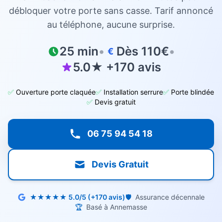
débloquer votre porte sans casse. Tarif annoncé
au téléphone, aucune surprise.
25 min
•
Dès 110€
•
€
5.0★ +170 avis
✅
Ouverture porte claquée
✅
Installation serrure
✅
Porte blindée
✅
Devis gratuit
06 75 94 54 18
Devis Gratuit
★★★★★ 5.0/5 (+170 avis)
🛡️
Assurance décennale
🏆
Basé à Annemasse