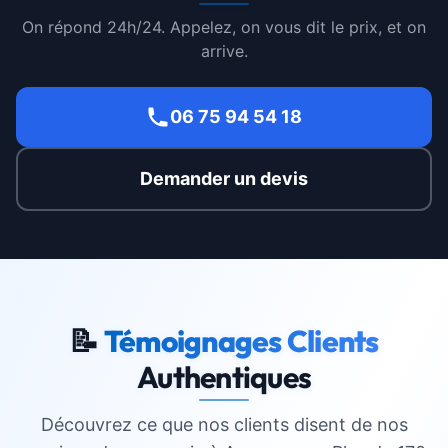
On répond 24h/24. Appelez, on vous dit le prix, et on
arrive.
06 75 94 54 18
Demander un devis
📝
Témoignages Clients
Authentiques
Découvrez ce que nos clients disent de nos