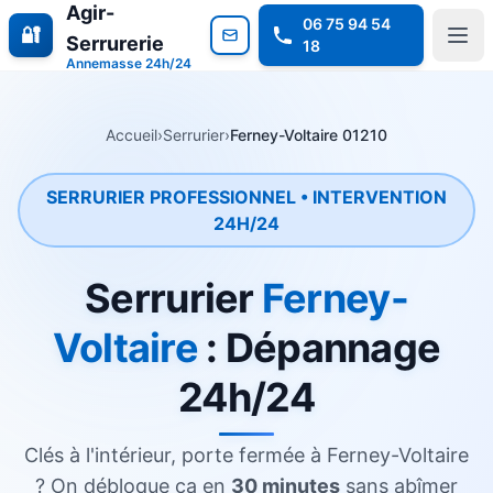
Agir-
06 75 94 54
🔐
Serrurerie
18
Annemasse 24h/24
Accueil
›
Serrurier
›
Ferney-Voltaire 01210
SERRURIER PROFESSIONNEL • INTERVENTION
24H/24
Serrurier
Ferney-
Voltaire
: Dépannage
24h/24
Clés à l'intérieur, porte fermée à Ferney-Voltaire
? On débloque ça en
30 minutes
sans abîmer