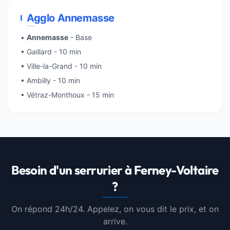
Agglo Annemasse
•
Annemasse
- Base
•
Gaillard
- 10 min
•
Ville-la-Grand
- 10 min
• Ambilly - 10 min
•
Vétraz-Monthoux
- 15 min
Besoin d'un serrurier à Ferney-Voltaire
?
On répond 24h/24. Appelez, on vous dit le prix, et on
arrive.