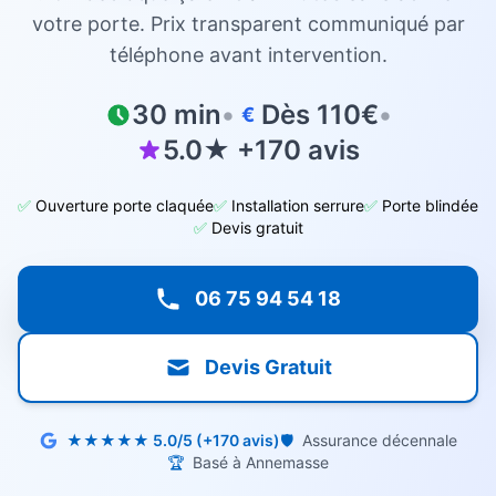
votre porte. Prix transparent communiqué par
téléphone avant intervention.
30 min
•
Dès 110€
•
€
5.0★ +170 avis
✅
Ouverture porte claquée
✅
Installation serrure
✅
Porte blindée
✅
Devis gratuit
06 75 94 54 18
Devis Gratuit
★★★★★ 5.0/5 (+170 avis)
🛡️
Assurance décennale
🏆
Basé à Annemasse