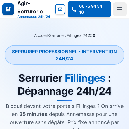
Agir-
06 75 94 54
🔐
Serrurerie
18
Annemasse 24h/24
Accueil
›
Serrurier
›
Fillinges 74250
SERRURIER PROFESSIONNEL • INTERVENTION
24H/24
Serrurier
Fillinges
:
Dépannage 24h/24
Bloqué devant votre porte à Fillinges ? On arrive
en
25 minutes
depuis
Annemasse
pour une
ouverture sans dégâts. Prix fixe annoncé par