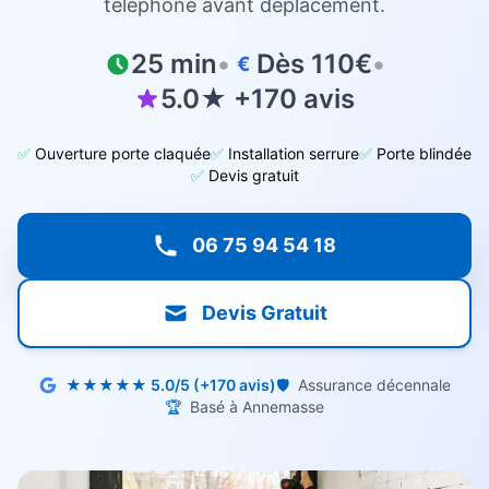
téléphone avant déplacement.
25 min
•
Dès 110€
•
€
5.0★ +170 avis
✅
Ouverture porte claquée
✅
Installation serrure
✅
Porte blindée
✅
Devis gratuit
06 75 94 54 18
Devis Gratuit
★★★★★ 5.0/5 (+170 avis)
🛡️
Assurance décennale
🏆
Basé à Annemasse