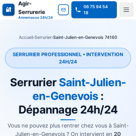
Agir-
06 75 94 54
🔐
Serrurerie
18
Annemasse 24h/24
Accueil
›
Serrurier
›
Saint-Julien-en-Genevois 74160
SERRURIER PROFESSIONNEL • INTERVENTION
24H/24
Serrurier
Saint-Julien-
en-Genevois
:
Dépannage 24h/24
Vous ne pouvez plus rentrer chez vous à Saint-
Julien-en-Genevois ? On intervient en
20