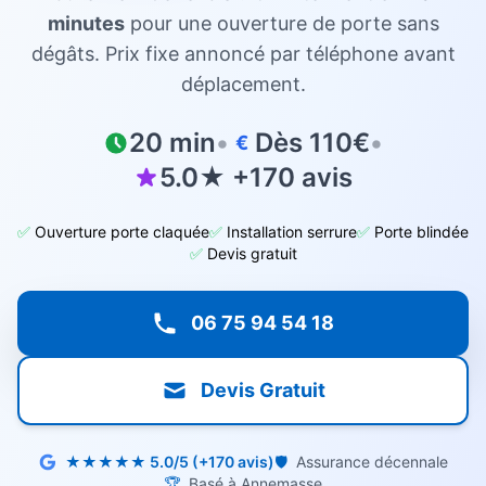
minutes
pour une ouverture de porte sans
dégâts. Prix fixe annoncé par téléphone avant
déplacement.
20 min
•
Dès 110€
•
€
5.0★ +170 avis
✅
Ouverture porte claquée
✅
Installation serrure
✅
Porte blindée
✅
Devis gratuit
06 75 94 54 18
Devis Gratuit
★★★★★ 5.0/5 (+170 avis)
🛡️
Assurance décennale
🏆
Basé à Annemasse