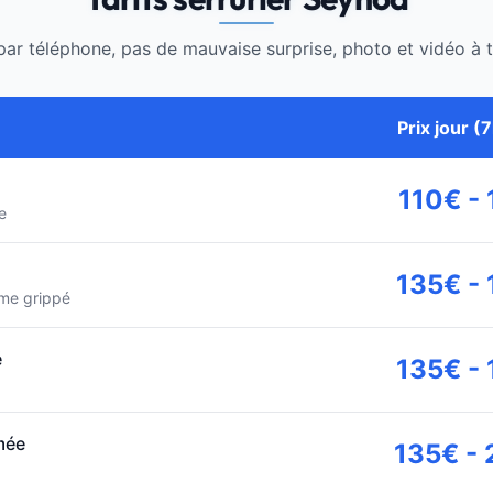
ar téléphone, pas de mauvaise surprise, photo et vidéo à t
Prix jour (
110€ -
e
135€ -
me grippé
é
135€ -
mée
135€ -