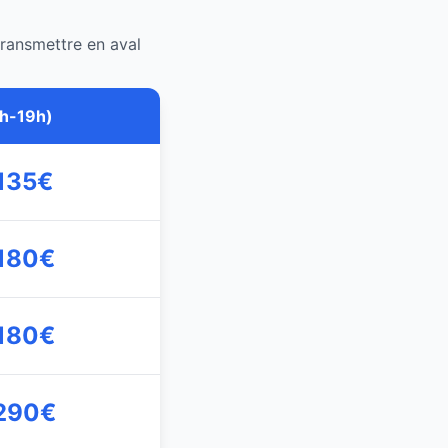
ransmettre en aval
7h-19h)
 135€
 180€
 180€
 290€