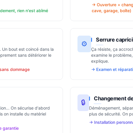
→ Ouverture + chang
dement, rien n'est abîmé
cave, garage, boîte)
Serrure capric
⚙️
. Un bout est coincé dans la
Ça résiste, ça accroc
oprement sans détériorer le
examine le problème, 
explique.
t sans dommage
→ Examen et réparati
Changement de 
🔒
on... On sécurise d'abord
Déménagement, sépara
s on installe du matériel
plus de sécurité. On po
→ Installation personn
e garantie