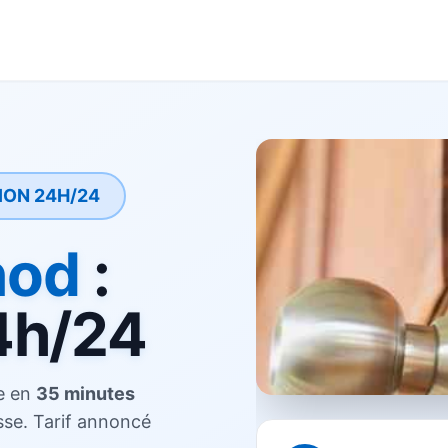
ION 24H/24
nod
:
4h/24
ve en
35 minutes
se. Tarif annoncé