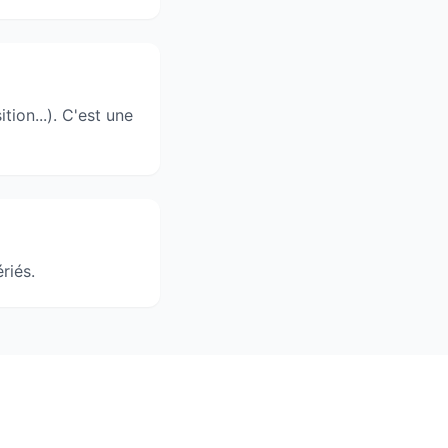
tion...). C'est une
riés.