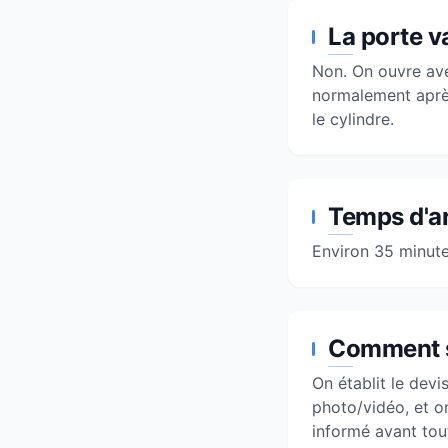
La porte v
Non. On ouvre ave
normalement après
le cylindre.
Temps d'ar
Environ 35 minute
Comment se
On établit le dev
photo/vidéo, et o
informé avant tou