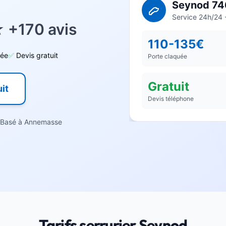
Seynod 7
Service 24h/24 -
 +170 avis
110-135€
dée
✅
Devis gratuit
Porte claquée
Gratuit
it
Devis téléphone
Basé à Annemasse
Tarifs serrurier Seynod