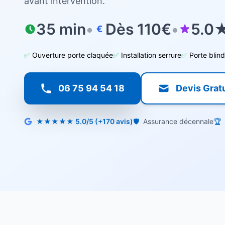
avant intervention.
35 min
•
Dès 110€
•
5.0★
€
✅
Ouverture porte claquée
✅
Installation serrure
✅
Porte blin
06 75 94 54 18
Devis Gratu
★★★★★ 5.0/5 (+170 avis)
🛡️
Assurance décennale
🏆