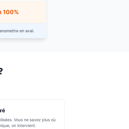
n 100%
ansmettre en aval.
?
ré
tilisées. Vous ne savez plus où
ique, on intervient.