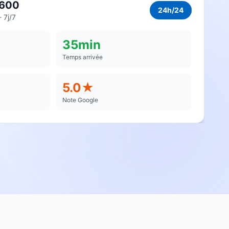
4600
24h/24
 7j/7
35min
Temps arrivée
5.0★
Note Google