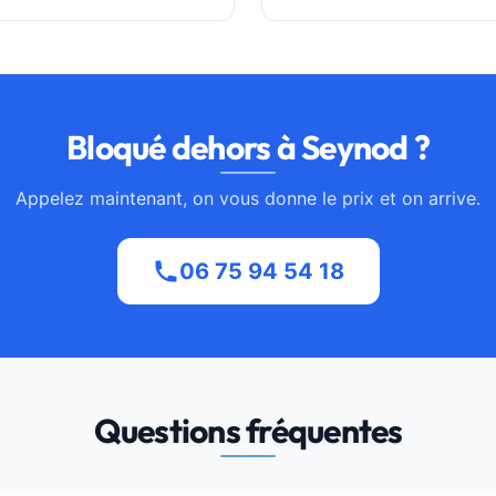
Bloqué dehors à Seynod ?
Appelez maintenant, on vous donne le prix et on arrive.
06 75 94 54 18
Questions fréquentes