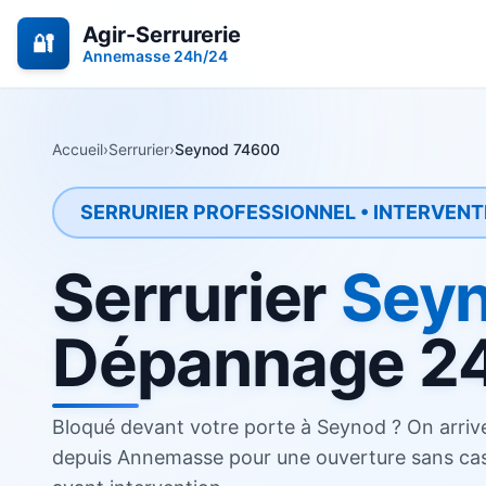
Agir-Serrurerie
🔐
Annemasse 24h/24
Accueil
›
Serrurier
›
Seynod 74600
SERRURIER PROFESSIONNEL • INTERVENT
Serrurier
Sey
Dépannage 2
Bloqué devant votre porte à Seynod ? On arri
depuis
Annemasse
pour une ouverture sans cas