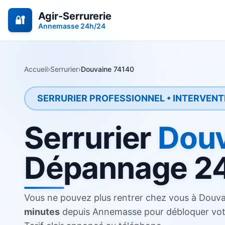
Agir-Serrurerie
🔐
Annemasse 24h/24
Accueil
›
Serrurier
›
Douvaine 74140
SERRURIER PROFESSIONNEL • INTERVENT
Serrurier
Douv
Dépannage 2
Vous ne pouvez plus rentrer chez vous à Douva
minutes
depuis
Annemasse
pour débloquer vot