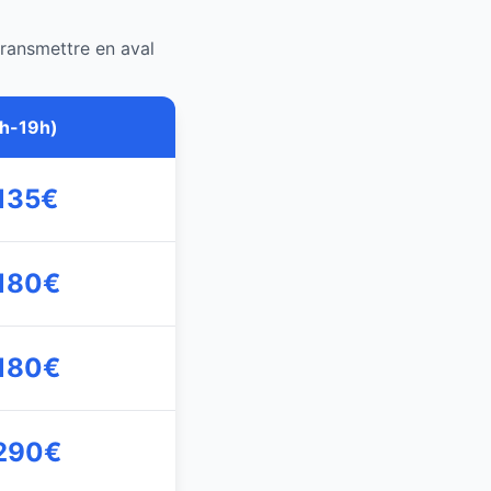
ransmettre en aval
7h-19h)
 135€
 180€
 180€
 290€