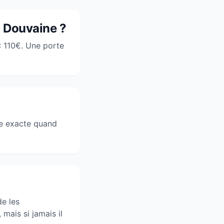
à Douvaine ?
: 110€. Une porte
re exacte quand
de les
mais si jamais il