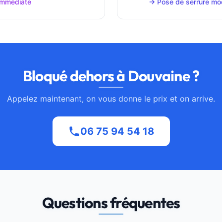
immédiate
→ Pose de serrure mo
Bloqué dehors à Douvaine ?
Appelez maintenant, on vous donne le prix et on arrive.
06 75 94 54 18
Questions fréquentes