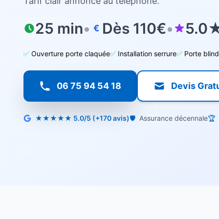
Tarif clair annoncé au téléphone.
25 min
•
Dès 110€
•
5.0★
€
✅
Ouverture porte claquée
✅
Installation serrure
✅
Porte blin
06 75 94 54 18
Devis Gratu
★★★★★ 5.0/5 (+170 avis)
🛡️
Assurance décennale
🏆