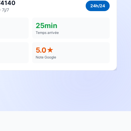
74140
24h/24
 7j/7
25min
Temps arrivée
5.0★
Note Google