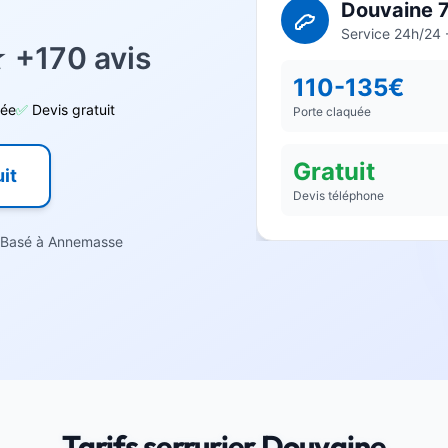
Douvaine 
Service 24h/24 -
 +170 avis
110-135€
dée
✅
Devis gratuit
Porte claquée
Gratuit
it
Devis téléphone
Basé à Annemasse
Tarifs serrurier Douvaine