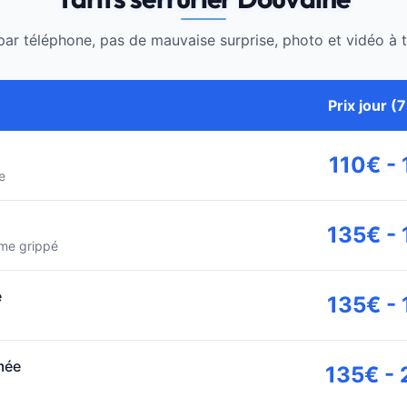
ar téléphone, pas de mauvaise surprise, photo et vidéo à t
Prix jour (
110€ -
e
135€ -
me grippé
é
135€ -
mée
135€ -