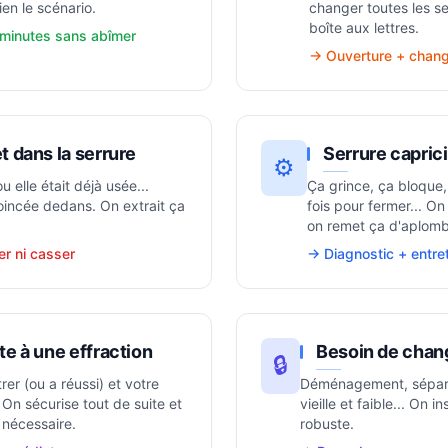
ien le scénario.
changer toutes les se
boîte aux lettres.
minutes sans abîmer
→ Ouverture + chang
t dans la serrure
Serrure capric
⚙️
ou elle était déjà usée...
Ça grince, ça bloque, 
 coincée dedans. On extrait ça
fois pour fermer... O
on remet ça d'aplomb
er ni casser
→ Diagnostic + entr
te à une effraction
Besoin de chang
🔒
rer (ou a réussi) et votre
Déménagement, séparat
On sécurise tout de suite et
vieille et faible... On i
 nécessaire.
robuste.