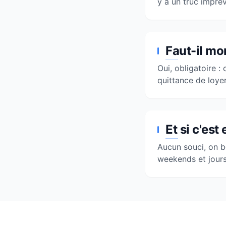
y a un truc impré
Faut-il mo
Oui, obligatoire :
quittance de loyer
Et si c'es
Aucun souci, on bo
weekends et jours