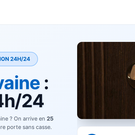
ION 24H/24
aine
:
4h/24
ine ? On arrive en
25
re porte sans casse.