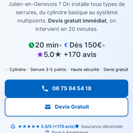
Julien-en-Genevois ? On installe tous types de
serrures, du cylindre basique au système
multipoints.
Devis gratuit immédiat
, on
intervient en 20 minutes.
20 min
•
Dès 150€
•
€
5.0★ +170 avis
✅
Cylindre
✅
Serrure 3-5 points
✅
Haute sécurité
✅
Devis gratuit
06 75 94 54 18
Devis Gratuit
★★★★★ 5.0/5 (+170 avis)
🛡️
Assurance décennale
🏆
Basé à Annemasse